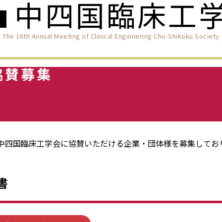
中四国臨床工
回
The 16th Annual Meeting of Clinical Enginnering Chu-Shikoku Society
協賛募集
回中四国臨床工学会に協賛いただける企業・団体様を募集してお
書